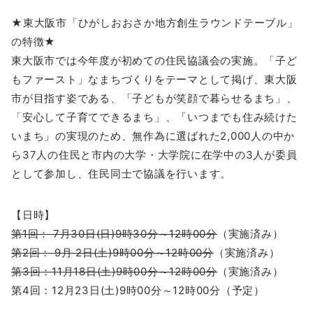
★東大阪市「ひがしおおさか地方創生ラウンドテーブル」
の特徴★
東大阪市では今年度が初めての住民協議会の実施。「子ど
もファースト」なまちづくりをテーマとして掲げ、東大阪
市が目指す姿である、「子どもが笑顔で暮らせるまち」、
「安心して子育てできるまち」、「いつまでも住み続けた
いまち」の実現のため、無作為に選ばれた2,000人の中か
ら37人の住民と市内の大学・大学院に在学中の3人が委員
として参加し、住民同士で協議を行います。
【日時】
第1回： 7月30日(日)9時30分～12時00分
（実施済み）
第2回： 9月 2日(土)9時00分～12時00分
（実施済み）
第3回：11月18日(土)9時00分～12時00分
（実施済み）
第4回：12月23日(土)9時00分～12時00分（予定）