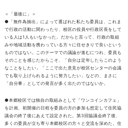
＜「最後に」＞
●「無作為抽出」によって選ばれた私たち委員は、これま
で行政の活動に関わったり、校区の役員や行政区長をして
いる人は1人もいなかった。だからと言って、行政の取組
みや地域活動を携わっている方々に任せきりで良いという
ものではない。このテーマでの議論が進むにつれ、委員も
そのことを感じたからこそ、「自分は定年したらこのよう
なことをしたい」「ここで出た意見が校区センターの会議
でも取り上げられるように努力したい」などの、まさに
「自分事」としての発言が多く出たのではないか。
●本郷校区では独自の取組みとして「ワンコインカフェ」
を計画、初開催の日程を委員の方の参加も想定して住民協
議会の終了後にあえて設定された。第3回協議会終了後、
多くの委員が立ち寄り本郷校区の方々と交流を深めた。住