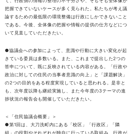
て、行政側の情報の整理の不十分さや、そもそも全体像が
把握できていないケースが多く見られた。私たちが考え議
論するための最低限の環境整備は行政にしかできないこと
である。今後、全体像の把握や情報の提供の仕方などにつ
いて見直していただきたい。
●協議会への参加によって、意識や行動に大きい変化が起
きている委員は多数いる。また、これまで提出した2つの
答申について、既に反映されている内容がある。「行政や
政治に対しての住民の当事者意識の向上」と「課題解決」
の2つの目的をある程度実現していると思われる。是非と
も、次年度以降も継続実施し、また今年度の3テーマの進
捗状況の報告会も開催していただきたい。
＜「住民協議会概要」＞
●第1回は、大刀洗町内にある「校区」「行政区」「隣
組」の役割やそれぞれが独自に行っている取組み、行政が