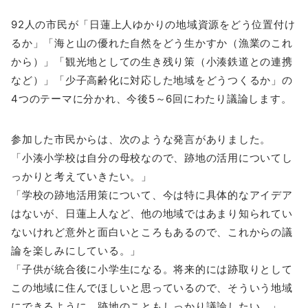
92人の市民が「日蓮上人ゆかりの地域資源をどう位置付け
るか」「海と山の優れた自然をどう生かすか（漁業のこれ
から）」「観光地としての生き残り策（小湊鉄道との連携
など）」「少子高齢化に対応した地域をどうつくるか」の
4つのテーマに分かれ、今後5～6回にわたり議論します。
参加した市民からは、次のような発言がありました。
「小湊小学校は自分の母校なので、跡地の活用についてし
っかりと考えていきたい。」
「学校の跡地活用策について、今は特に具体的なアイデア
はないが、日蓮上人など、他の地域ではあまり知られてい
ないけれど意外と面白いところもあるので、これからの議
論を楽しみにしている。」
「子供が統合後に小学生になる。将来的には跡取りとして
この地域に住んでほしいと思っているので、そういう地域
にできるように、跡地のこともしっかり議論したい。」