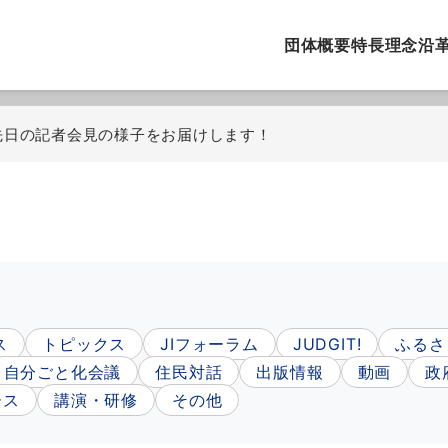
団体概要
特長
理念
沿
5】先日の記者会見の様子をお届けします！
ス
トピックス
JIフォーラム
JUDGIT!
ふるさ
自分ごと化会議
住民対話
出版情報
動画
政
ース
講演・研修
その他