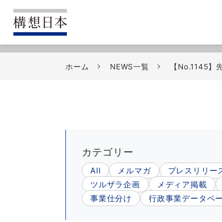
ホーム
NEWS一覧
【No.114
カテゴリー
All
メルマガ
プレスリリー
ツルザラ企画
メディア掲載
事業仕分け
行政事業データベ