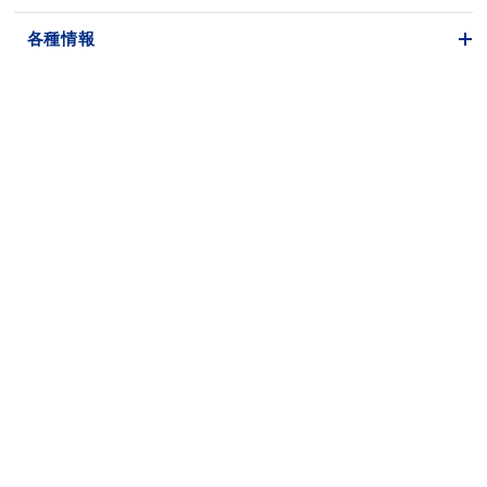
各種情報
一般社団法人 構想日本
〒102-0093
東京都千代田区平河町2-9-2 エスパリエ平河町3F
TEL：
03-5275-5607
FAX：03-5275-5617
お問い合わせ
プライバシーポリシー
登録商標
Follow us