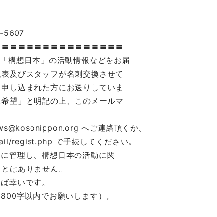
5607
〓〓〓〓〓〓〓〓〓〓〓〓〓〓〓〓
ク「構想日本」の活動情報などをお届
代表及びスタッフが名刺交換させて
を申し込まれた方にお送りしていま
止希望」と明記の上、このメールマ
kosonippon.org へご連絡頂くか、
r/mail/regist.php で手続してください。
重に管理し、構想日本の活動に関
ことはありません。
れば幸いです。
800字以内でお願いします）。