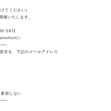
つけてください）
開催いたします。
9-5812
oranomon/）
—–
の是非を、下記のメールアドレス
加しない
—–