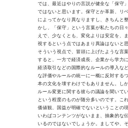
では、最近はやりの言説が健全な「保守
ではないと思います。保守とか革新、リ
によってかなり異なりますし、きちんと
かし、「保守」という言葉が私たちの日
えで、少なくとも、変化よりは安定を、
視するという点ではあまり異論はないと
そういう視点で、冒頭に上げたような言
すると、一方で経済成長、企業から学力
経済取引などの国際的なルールの導入な
な評価やルールの統一に一概に反対する
本の文化を壊すわけでもありません。し
ルール変更に関する彼らの議論を聞いて
という程度のものが随分多いのです。こ
価値観、国益が明確でないということの
いわばコンテンツがないまま、抽象的な
いるのではないでしょうか。ましてや、