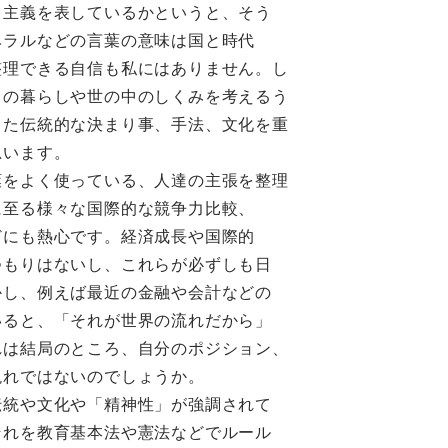
」主義を表しているかというと、そう
ベラルなどの言葉の意味は国と時代
整理できる自信も私にはありません。し
々の暮らしや世の中のしくみを考えるう
また伝統的な決まり事、手法、文化を重
思います。
葉をよく使っている、人達の主張を整理
に至る様々な国際的な競争力比較、
どにも熱心です。経済成長や国際的
つもりはないし、これらが必ずしも日
かし、例えば最近の金融や会計などの
いると、「それが世界の流れだから」
れは結局のところ、自分のポジション、
現れではないのでしょうか。
伝統や文化や「精神性」が強調されて
それを教育基本法や憲法などでルール