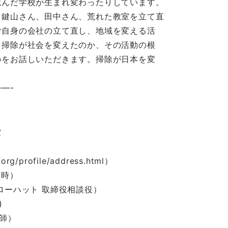
荒んだ学校が生まれ変わったりしています。
る鍵山さん、田中さん、荒れた教室を立て直
ご自身の会社の立て直し、地域を変える活
レ掃除が社会を変えたのか、その活動の根
のをお話しいただきます。掃除が日本を変
—-
室
/org/profile/address.html）
6時）
ローハット 取締役相談役）
)
教師）