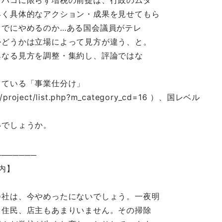
タバコに限らず増税の前提は、行政のムダ
早く具体的なアクション・成果を見せてもら
までにやめるのか…ある国会議員がテレ
かどうかは立場によって見方が違う、と。
異なる見方を調整・集約し、評論ではな
している「事業仕分け」
er/project/list.php?m_category_cd=16 ）、国レベル
いでしょうか。
───────
案内】
会社は、今やめったにないでしょう。一夜明
る住民、店主もあまりいません。その掃除