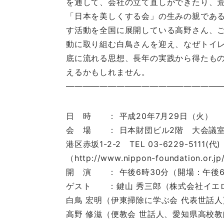
を通して、会社の立て直しができたり、
「日本を美しくする会」の生みの親であ
す活動を全国に展開している高野さん、
動に取り組む白鳥さんを迎え、なぜトイ
底に流れる思想、長年の実践から得たも
えるかもしれません。
———————————————————
日 時 ： 平成20年7月29日（火）
会 場 ： 日本財団ビル2階 大会議
港区赤坂1-2-2 TEL 03-6229-5111(代)
（http://www.nippon-foundation.or.jp
開 演 ： 午後6時30分（開場：午後
ゲスト ：鍵山 秀三郎（株式会社イエ
白鳥 宏明（伊東掃除に学ぶ会 代表世話人
高野 修滋（便教会 世話人、愛知県高校