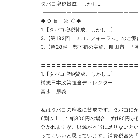
タバコ増税賛成、しかし…
┗━━━━━━━━━━━━━━━━━
◆◇ 目 次 ◇◆
1.【タバコ増税賛成、しかし…】
2.【第132回「Ｊ.Ｉ. フォーラム」のご
3.【第28弾 都下初の実施、町田市 
〓〓〓〓〓〓〓〓〓〓〓〓〓〓〓〓〓〓
1.【タバコ増税賛成、しかし…】
構想日本政策担当ディレクター
冨永 朋義
私はタバコの増税に賛成です。タバコに
6割以上（１箱300円の場合、約190円
分かれますが、財源が本当に足りないと
ってもいいと思っています。消費税含め