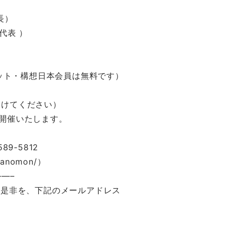
長）
代表 ）
ネット・構想日本会員は無料です）
つけてください）
開催いたします。
89-5812
oranomon/）
—–
の是非を、下記のメールアドレス