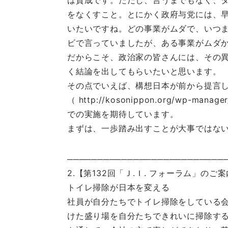
は賛成です。ただし、言うまでもなく、
をなくすこと。とにかく政府与党には、
いたいですね。どの事業がムダで、いつ
ビで言っていましたが、ある事業がムダ
だからこそ、政治家の皆さんには、その
く結論を出してもらいたいと思います。
その点でいえば、構想日本が前から提言
（ http://kosonippon.org/wp-manag
での実施を期待しています。
まずは、一歩踏み出すことが大事ではな
──────────────────────────
2.【第132回「Ｊ.Ｉ. フォーラム」のご
トイレ掃除が日本を変える
社員が自分たちでトイレ掃除をしている
けた盛り場を自分たちできれいに掃除す