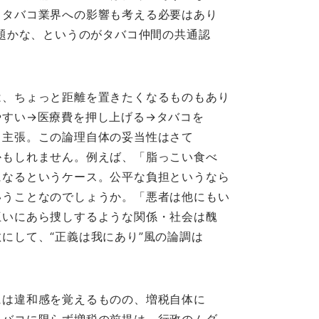
。タバコ業界への影響も考える必要はあり
問題かな、というのがタバコ仲間の共通認
は、ちょっと距離を置きたくなるものもあり
やすい→医療費を押し上げる→タバコを
う主張。この論理自体の妥当性はさて
かもしれません。例えば、「脂っこい食べ
になるというケース。公平な負担というなら
いうことなのでしょうか。「悪者は他にもい
互いにあら捜しするような関係・社会は醜
にして、“正義は我にあり”風の論調は
には違和感を覚えるものの、増税自体に