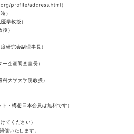
/org/profile/address.html）
6時）
急医学教授）
教授）
制度研究会副理事長）
ター企画調査室長）
歯科大学大学院教授）
ネット・構想日本会員は無料です）
つけてください）
開催いたします。