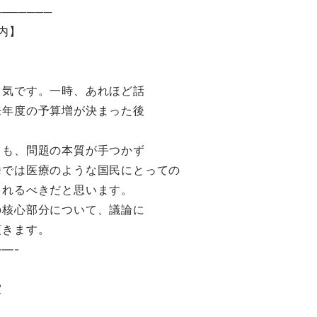
───────
案内】
～
り気です。一時、あれほど話
来年度の予算増が決まった後
とも、問題の本質が手つかず
挙では医療のような国民にとっての
されるべきだと思います。
の核心部分について、議論に
頂きます。
—-
室