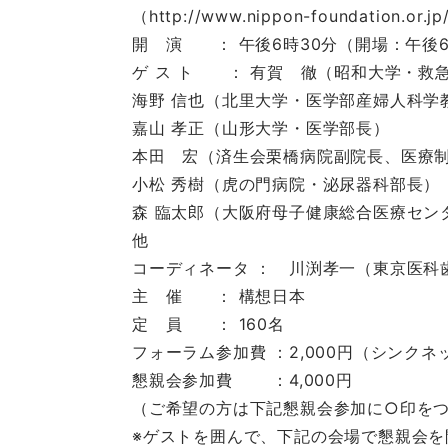
（http://www.nippon-foundation.or.jp
開 演 ： 午後6時30分（開場：午後
ゲ ス ト ： 有賀 徹（昭和大学・救
海野 信也（北里大学・医学部産婦人科学
嘉山 孝正（山形大学・医学部長）
本田 宏（済生会栗橋病院副院長、医療
小松 秀樹（虎の門病院・泌尿器科部長）
森 臨太郎（大阪府母子健康総合医療セン
他
コーディネータ ： 川渕孝一（東京医科
主 催 ： 構想日本
定 員 ： 160名
フォーラム参加費 ：2,000円（シンク
懇親会参加費 ：4,000円
（ご希望の方は下記懇親会参加に○印を
※ゲストを囲んで、下記の会場で懇親会を