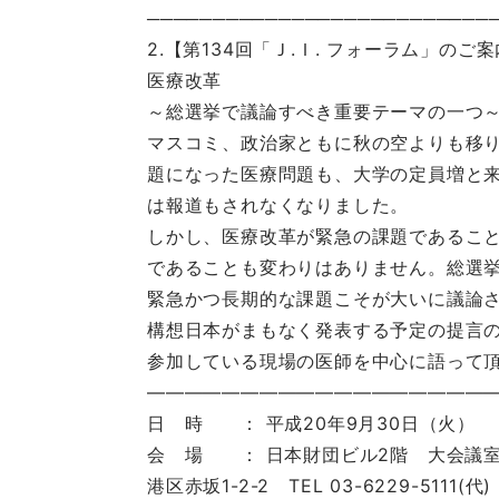
──────────────────────────
2.【第134回「Ｊ.Ｉ. フォーラム」のご
医療改革
～総選挙で議論すべき重要テーマの一つ
マスコミ、政治家ともに秋の空よりも移
題になった医療問題も、大学の定員増と
は報道もされなくなりました。
しかし、医療改革が緊急の課題であるこ
であることも変わりはありません。総選
緊急かつ長期的な課題こそが大いに議論
構想日本がまもなく発表する予定の提言
参加している現場の医師を中心に語って
———————————————————
日 時 ： 平成20年9月30日（火）
会 場 ： 日本財団ビル2階 大会議
港区赤坂1-2-2 TEL 03-6229-5111(代)