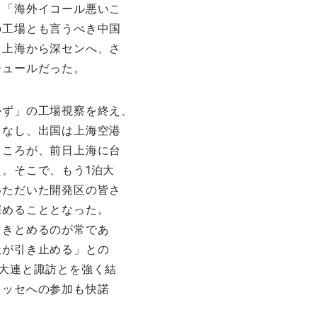
、「海外イコール悪いこ
の工場とも言うべき中国
。上海から深センへ、さ
ジュールだった。
かず」の工場視察を終え、
こなし、出国は上海空港
ところが、前日上海に台
。そこで、もう1泊大
いただいた開発区の皆さ
深めることとなった。
引きとめるのが常であ
天が引き止める」との
大連と諏訪とを強く結
メッセへの参加も快諾