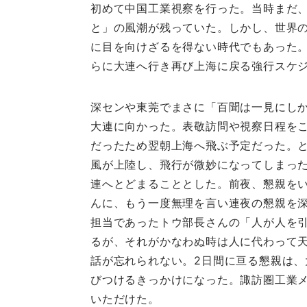
初めて中国工業視察を行った。当時まだ
と」の風潮が残っていた。しかし、世界
に目を向けざるを得ない時代でもあった
らに大連へ行き再び上海に戻る強行スケ
深センや東莞でまさに「百聞は一見にし
大連に向かった。表敬訪問や視察日程を
だったため翌朝上海へ飛ぶ予定だった。
風が上陸し、飛行が微妙になってしまった
連へとどまることとした。前夜、懇親を
んに、もう一度無理を言い連夜の懇親を
担当であったトウ部長さんの「人が人を
るが、それがかなわぬ時は人に代わって
話が忘れられない。2日間に亘る懇親は、
びつけるきっかけになった。諏訪圏工業
いただけた。