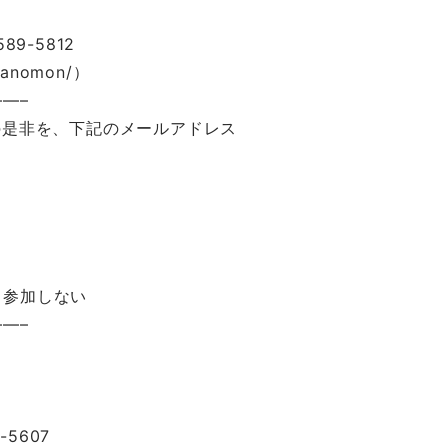
89-5812
oranomon/）
—–
の是非を、下記のメールアドレス
加しない
—–
5607