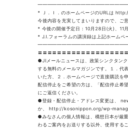
━━━━━━━━━━━━━━━━━━
* Ｊ．Ｉ．のホームページのURLは http://k
今後内容を充実してまいりますので、ご
* 今後の開催予定日：10月28日(火)、11月2
* J.I.フォーラムの講演録は上記ホーム
━━━━━━━━━━━━━━━━━━
〓〓〓〓〓〓〓〓〓〓〓〓〓〓〓〓〓〓
●JIメールニュースは、政策シンクタン
する無料のメールマガジンです。１．代
いた方、２．ホームページで直接購読を
配信停止をご希望の方は、「配信停止希
にご返信ください。
●登録・配信停止・アドレス変更は、 news@
か、 http://kosonippon.org/wp-ma
●みなさんの個人情報は、構想日本が厳
わるご案内をお送りする以外、使用する