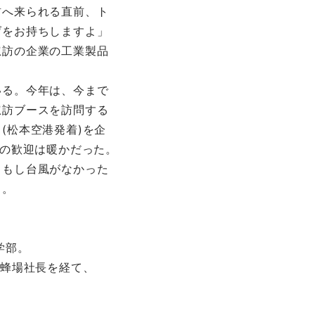
訪へ来られる直前、ト
げをお持ちしますよ」
諏訪の企業の工業製品
いる。今年は、今まで
諏訪ブースを訪問する
(松本空港発着)を企
連の歓迎は暖かだった。
、もし台風がなかった
・。
学部。
養蜂場社長を経て、
。