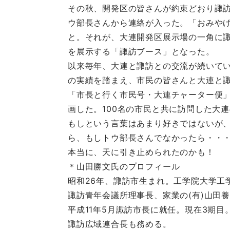
その秋、開発区の皆さんが約束どおり諏
ウ部長さんから連絡が入った。「おみや
と。それが、大連開発区展示場の一角に
を展示する「諏訪ブース」となった。
以来毎年、大連と諏訪との交流が続いて
の実績を踏まえ、市民の皆さんと大連と
「市長と行く市民号・大連チャーター便」
画した。100名の市民と共に訪問した大
もしという言葉はあまり好きではないが
ら、もしトウ部長さんでなかったら・・
本当に、天に引き止められたのかも！
＊山田勝文氏のプロフィール
昭和26年、諏訪市生まれ。工学院大学工
諏訪青年会議所理事長、家業の(有)山田
平成11年5月諏訪市長に就任。現在3期目
諏訪広域連合長も務める。