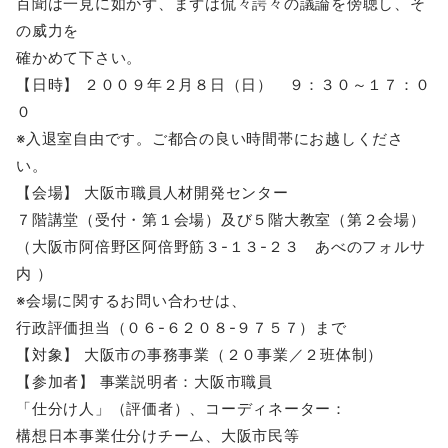
百聞は一見に如かず、まずは侃々諤々の議論を傍聴し、そ
の威力を
確かめて下さい。
【日時】 ２００９年２月８日（日） ９：３０～１７：０
０
※入退室自由です。ご都合の良い時間帯にお越しくださ
い。
【会場】 大阪市職員人材開発センター
７階講堂（受付・第１会場）及び５階大教室（第２会場）
（大阪市阿倍野区阿倍野筋３-１３-２３ あべのフォルサ
内 ）
※会場に関するお問い合わせは、
行政評価担当（０６-６２０８-９７５７）まで
【対象】 大阪市の事務事業（２０事業／２班体制）
【参加者】 事業説明者：大阪市職員
「仕分け人」（評価者）、コーディネーター：
構想日本事業仕分けチーム、大阪市民等