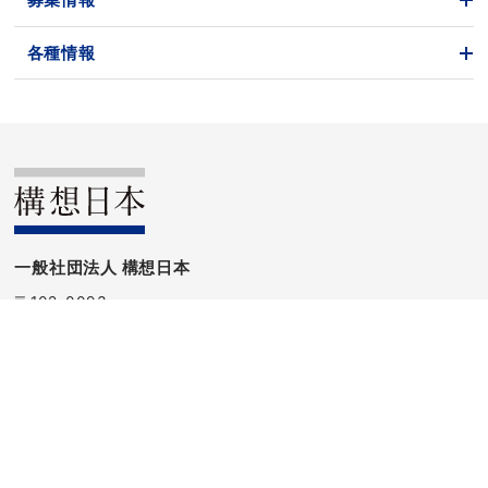
各種情報
一般社団法人 構想日本
〒102-0093
東京都千代田区平河町2-9-2 エスパリエ平河町3F
TEL：
03-5275-5607
FAX：03-5275-5617
お問い合わせ
プライバシーポリシー
登録商標
Follow us