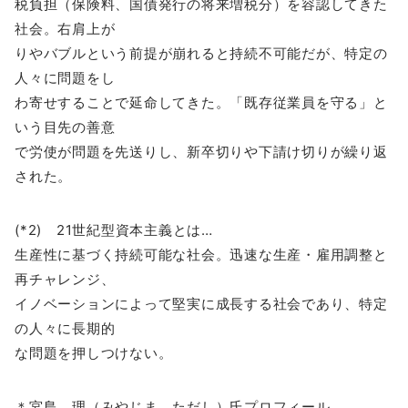
税負担（保険料、国債発行の将来増税分）を容認してきた
社会。右肩上が
りやバブルという前提が崩れると持続不可能だが、特定の
人々に問題をし
わ寄せすることで延命してきた。「既存従業員を守る」と
いう目先の善意
で労使が問題を先送りし、新卒切りや下請け切りが繰り返
された。
(*2) 21世紀型資本主義とは…
生産性に基づく持続可能な社会。迅速な生産・雇用調整と
再チャレンジ、
イノベーションによって堅実に成長する社会であり、特定
の人々に長期的
な問題を押しつけない。
＊宮島 理（みやじま ただし）氏プロフィール