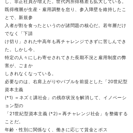
し、非正社員が増えた。世代内所得格差も拡大している。
既得権層が生産・雇用調整を怠り、参入障壁を維持したこ
とで、新規参
入者が割を食ったというのが諸問題の核心だ。若年層だけ
でなく「下請
け切り」された中高年も再チャレンジできずに苦しんでき
た。しかし今、
特定の人々にしわ寄せされてきた長期不況と雇用制度の弊
害が、ごまか
しきれなくなっている。
必要なのは、右肩上がりやバブルを前提とした「20世紀型
資本主義
(*1) ＝ネズミ講社会」の残存状況を解消して、イノベーシ
ョン型の
「21世紀型資本主義 (*2)＝再チャレンジ社会」を整備する
ことだ。
年齢・性別に関係なく、働きに応じて賃金とポス