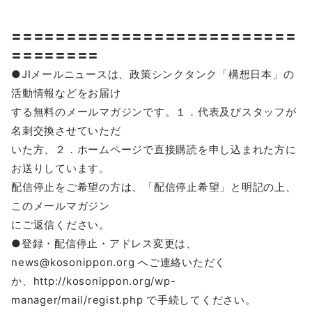
〓〓〓〓〓〓〓〓〓〓〓〓〓〓〓〓〓〓〓〓〓〓〓〓〓〓
〓〓〓〓〓〓〓〓
●JIメールニュースは、政策シンクタンク「構想日本」の
活動情報などをお届け
する無料のメールマガジンです。１．代表及びスタッフが
名刺交換させていただ
いた方、２．ホームページで直接購読を申し込まれた方に
お送りしています。
配信停止をご希望の方は、「配信停止希望」と明記の上、
このメールマガジン
にご返信ください。
●登録・配信停止・アドレス変更は、
news@kosonippon.org へご連絡いただく
か、http://kosonippon.org/wp-
manager/mail/regist.php で手続してください。