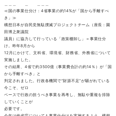
＿＿＿ ＿ ＿＿＿
≪国の事業仕分け：4省事業の約14%が「国から手離すべ
き」≫
構想日本が自民党無駄撲滅プロジェクトチーム（座長：園
田博之衆議院
議員）に協力して行っている「政策棚卸し」＝事業仕分
け。昨年8月から
12月にかけて、文科省、環境省、財務省、外務省について
実施しました。
その結果、4省で約3500億（事業費合計の約14％）が「国
から手離すべき」と
判定されました。行政各機関で“財源不足”が騒がれている
今こそ、ゼロ
ベースで行政の担うべき事業を再考し、無駄や重複を排除
していくことが
必要です。
今年は他省庁についても事業仕分けを実施するよう、構想