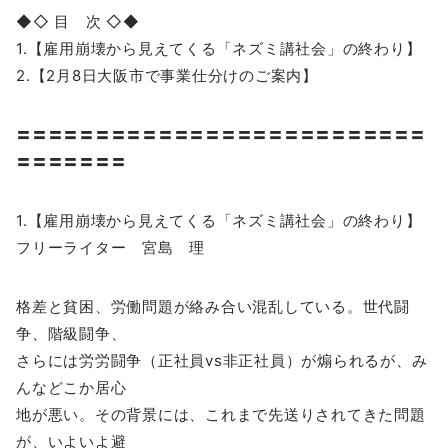
◆◇ 目 次 ◇◆
1.【雇用崩壊から見えてくる「ネズミ講社会」の終わり】
2.【2月8日大阪市で事業仕分けのご案内】
〓〓〓〓〓〓〓〓〓〓〓〓〓〓〓〓〓〓〓〓〓〓〓〓〓〓
〓〓〓〓〓〓〓
1.【雇用崩壊から見えてくる「ネズミ講社会」の終わり】
フリーライター 宮島 理
格差と貧困、労働問題が絡み合い混乱している。世代闘
争、階級闘争、
さらには労労闘争（正社員vs非正社員）が煽られるが、み
んなどこか居心
地が悪い。その背景には、これまで先送りされてきた問題
が、いよいよ避