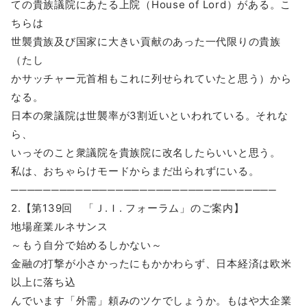
ての貴族議院にあたる上院（House of Lord）がある。こ
ちらは
世襲貴族及び国家に大きい貢献のあった一代限りの貴族
（たし
かサッチャー元首相もこれに列せられていたと思う）から
なる。
日本の衆議院は世襲率が3割近いといわれている。それな
ら、
いっそのこと衆議院を貴族院に改名したらいいと思う。
私は、おちゃらけモードからまだ出られずにいる。
─────────────────────────────────
2.【第139回 「Ｊ.Ｉ. フォーラム」のご案内】
地場産業ルネサンス
～もう自分で始めるしかない～
金融の打撃が小さかったにもかかわらず、日本経済は欧米
以上に落ち込
んでいます「外需」頼みのツケでしょうか。もはや大企業