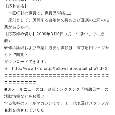
【応募資格】
・市区町村の職員で、職員歴5年以上
・原則として、所属する自治体の長および直属の上司の推
薦があるもの。
【応募締め切り】2009年3月9日（月・午前中までに必
着）
研修の詳細および申請に必要な書類は、東京財団ウェブサ
イトで閲覧・
ダウンロードできます。
→ http://www.tkfd.or.jp/fellowship/detail.php?id=3
〓〓〓〓〓〓〓〓〓〓〓〓〓〓〓〓〓〓〓〓〓〓〓〓〓〓
〓〓〓〓〓〓〓〓
●JIメールニュースは、政策シンクタンク「構想日本」の
活動情報などをお届け
する無料のメールマガジンです。１．代表及びスタッフが
名刺交換させていただ