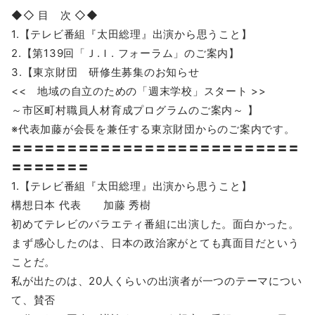
◆◇ 目 次 ◇◆
1.【テレビ番組『太田総理』出演から思うこと】
2.【第139回「Ｊ.Ｉ. フォーラム」のご案内】
3.【東京財団 研修生募集のお知らせ
<< 地域の自立のための「週末学校」スタート >>
～市区町村職員人材育成プログラムのご案内～ 】
※代表加藤が会長を兼任する東京財団からのご案内です。
〓〓〓〓〓〓〓〓〓〓〓〓〓〓〓〓〓〓〓〓〓〓〓〓〓〓
〓〓〓〓〓〓〓
1.【テレビ番組『太田総理』出演から思うこと】
構想日本 代表 加藤 秀樹
初めてテレビのバラエティ番組に出演した。面白かった。
まず感心したのは、日本の政治家がとても真面目だという
ことだ。
私が出たのは、20人くらいの出演者が一つのテーマについ
て、賛否