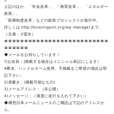
上記のほか、「年金改革」、「教育改革」、「エネルギー
政策」、
「医療制度改革」などの政策プロジェクトが進行中。
詳しくは http://kosonippon.org/wp-managerまで。
（文責：JI冨永）
〓〓〓〓〓〓〓〓〓〓〓〓〓〓〓〓〓〓〓〓〓〓〓〓〓〓
〓〓〓〓〓〓
◆メールをお待ちしています！
1)お名前：(掲載する場合はイニシャル表記にします）
※匿名、ハンドルネーム使用、不掲載をご希望の場合は明
記下さい。
2)肩書き：(掲載可能なもの)
3)メールアドレス：（非公開）
4)メッセージ：（適度に改行を入れて下さい）
◆構想日本メールニュースのご購読は下記のアドレスか
ら。