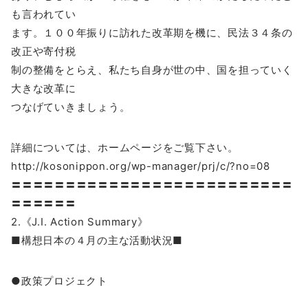
も言われてい
ます。１００年振りに訪れた改革期を機に、民法３４条の
改正や寄付税
制の整備をとらえ、私たち自身が世の中、国を担っていく
大きな改革に
つなげていきましょう。
詳細については、ホームページをご覧下さい。
http://kosonippon.org/wp-manager/prj/c/?no=08
〓〓〓〓〓〓〓〓〓〓〓〓〓〓〓〓〓〓〓〓〓〓〓〓〓〓
〓〓〓〓〓〓
2.《J.I. Action Summary》
■構想日本の４月の主な活動状況■
●政策プロジェクト