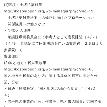
(1)環境：土壌汚染対策
http://kosonippon.org/wp-manager/prj/c/?no=19
「土壌汚染対策法案」の修正に向けたプロモーション
・関係議員への働きかけ
・NPOとの連携
・衆議院環境委員会にて参考人として意見陳述（４/２）
（４/９、衆議院にて附帯決議を伴い原案通過、２３日より
参議院にて
審議開始）
(2)国と地方：税財政改革
http://kosonippon.org/wp-manager/prj/c/?no=05
国と地方の税制のあり方に関する具体的提言に向けた作
業、分析
・日経「経済教室」“国と地方 現場から見直し”（４/２
４）
・岩手県の事業の仕分け作業を、県と市の職員が共同で実