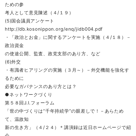
ための参
考人として意見陳述（４/１９）
(5)国会議員アンケート
http://db.kosonippon.org/enq/jidb004.pdf
・「政治とお金」に関するアンケートを実施（４/１８）－
政治資金
の使途公開、監査、政党支部のあり方、など
(6)外交
・有識者ヒアリングの実施（３月～）－外交機能を強化す
るために
必要なガバナンスのあり方とは？
●ネットワークづくり
第５８回J.I.フォーラム
「世の中づくりは“千年持続学”の眼差しで！－あらため
て、温故知
新の生き方」（４/２４）＊講演録は近日ホームページで紹
介