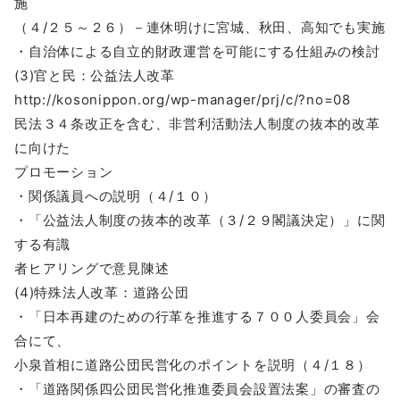
施
（４/２５～２６）－連休明けに宮城、秋田、高知でも実施
・自治体による自立的財政運営を可能にする仕組みの検討
(3)官と民：公益法人改革
http://kosonippon.org/wp-manager/prj/c/?no=08
民法３４条改正を含む、非営利活動法人制度の抜本的改革
に向けた
プロモーション
・関係議員への説明（４/１０）
・「公益法人制度の抜本的改革（３/２９閣議決定）」に関
する有識
者ヒアリングで意見陳述
(4)特殊法人改革：道路公団
・「日本再建のための行革を推進する７００人委員会」会
合にて、
小泉首相に道路公団民営化のポイントを説明（４/１８）
・「道路関係四公団民営化推進委員会設置法案」の審査の