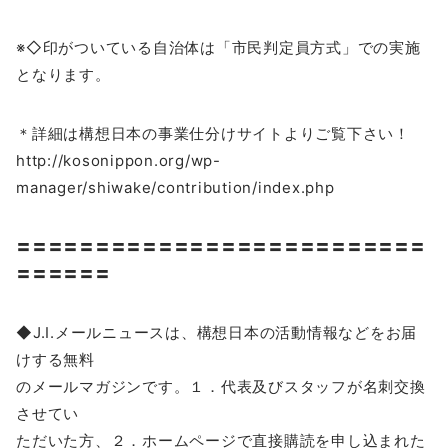
※◇印がついている自治体は「市民判定員方式」での実施
となります。
＊詳細は構想日本の事業仕分けサイトよりご覧下さい！
http://kosonippon.org/wp-
manager/shiwake/contribution/index.php
〓〓〓〓〓〓〓〓〓〓〓〓〓〓〓〓〓〓〓〓〓〓〓〓〓〓
〓〓〓〓〓〓
◆J.I.メールニュースは、構想日本の活動情報などをお届
けする無料
のメールマガジンです。１．代表及びスタッフが名刺交換
させてい
ただいた方、２．ホームページで直接購読を申し込まれた