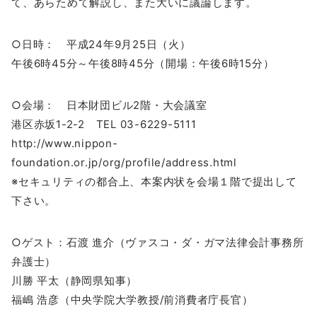
て、あらためて解説し、また大いに議論します。
○日時： 平成24年9月25日（火）
午後6時45分～午後8時45分（開場：午後6時15分）
○会場： 日本財団ビル2階・大会議室
港区赤坂1-2-2 TEL 03-6229-5111
http://www.nippon-
foundation.or.jp/org/profile/address.html
※セキュリティの都合上、本案内状を会場１階で提出して
下さい。
○ゲスト：石渡 進介（ヴァスコ・ダ・ガマ法律会計事務所
弁護士）
川勝 平太（静岡県知事）
福嶋 浩彦（中央学院大学教授/前消費者庁長官）