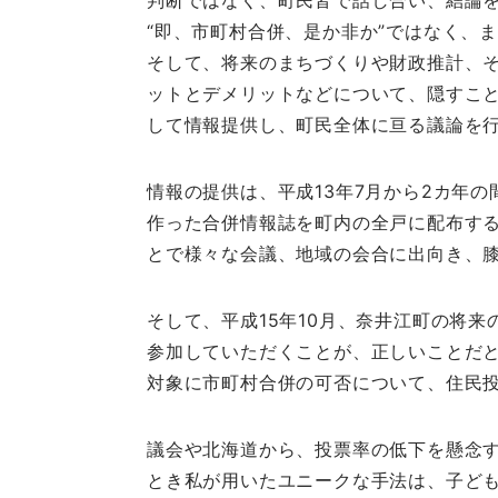
判断ではなく、町民皆で話し合い、結論
“即、市町村合併、是か非か”ではなく、
そして、将来のまちづくりや財政推計、
ットとデメリットなどについて、隠すこ
して情報提供し、町民全体に亘る議論を
情報の提供は、平成13年7月から2カ年の
作った合併情報誌を町内の全戸に配布す
とで様々な会議、地域の会合に出向き、
そして、平成15年10月、奈井江町の将
参加していただくことが、正しいことだと
対象に市町村合併の可否について、住民
議会や北海道から、投票率の低下を懸念
とき私が用いたユニークな手法は、子ど