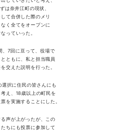
を出していきたいと考え、
まずは奈井江町の現状、
そして合併した際のメリ
となく全てをオープンに
行なっていった。
間、7回に亘って、役場で
るとともに、私と担当職員
膝を交えた説明を行った。
来の選択に住民の皆さんにも
考え、18歳以上の町民を
投票を実施することにした。
する声が上がったが、この
もたちにも投票に参加して