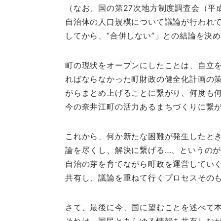
（なお、国の第27次地方制度調査会（平成
自治体の人口規模について議論が行われ
してから、“合併しない”」との結論を決
町の現状をオープンにしたことは、自立
ればならなかった町財政の健全化計画の
がらまとめ上げることに繋がり、何度も
今の奈井江町の活力あるまちづくりに繋
これから、何か新たな困難が発生したと
論を尽くし、解決に繋げる…、というの
自治の芽を育てながら町政を運営してい
共有し、議論を重ねて行くプロセスその
さて、最後に今、国に望むことを述べて