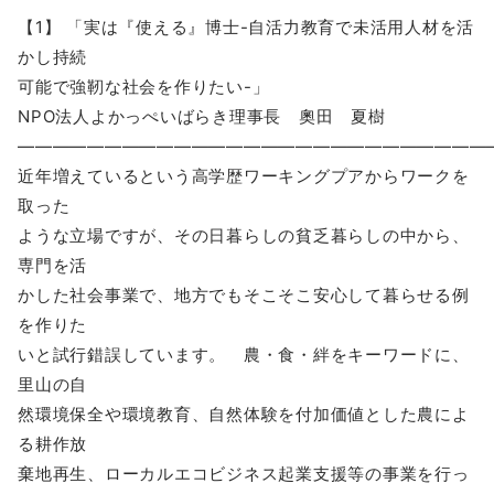
【1】 「実は『使える』博士-自活力教育で未活用人材を活
かし持続
可能で強靭な社会を作りたい-」
NPO法人よかっぺいばらき理事長 奧田 夏樹
―――――――――――――――――――――――――――
近年増えているという高学歴ワーキングプアからワークを
取った
ような立場ですが、その日暮らしの貧乏暮らしの中から、
専門を活
かした社会事業で、地方でもそこそこ安心して暮らせる例
を作りた
いと試行錯誤しています。 農・食・絆をキーワードに、
里山の自
然環境保全や環境教育、自然体験を付加価値とした農によ
る耕作放
棄地再生、ローカルエコビジネス起業支援等の事業を行っ