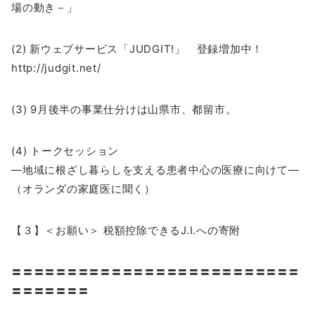
場の動き－」
(2) 新ウェブサービス「JUDGIT!」 登録増加中！
http://judgit.net/
(3) 9月後半の事業仕分けは山県市、都留市。
(4) トークセッション
―地域に根ざし暮らしを支える患者中心の医療に向けて―
（オランダの家庭医に聞く）
【３】＜お願い＞ 税額控除できるJ.I.への寄附
〓〓〓〓〓〓〓〓〓〓〓〓〓〓〓〓〓〓〓〓〓〓〓〓〓〓
〓〓〓〓〓〓〓