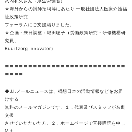
武内和久さん（厚生労働省）
☆海外からの講師招聘等にあたり 一般社団法人医療介護福
祉政策研究
フォーラムにご支援賜りました。
☆企画・来日調整：堀田聰子（労働政策研究・研修機構研
究員、
Buurtzorg Innovator）
〓〓〓〓〓〓〓〓〓〓〓〓〓〓〓〓〓〓〓〓〓〓〓〓〓〓
〓〓〓〓
◆J.I.メールニュースは、構想日本の活動情報などをお届
けする
無料のメールマガジンです。１．代表及びスタッフが名刺
交換
させていただいた方、２．ホームページで直接購読を申し
込ま