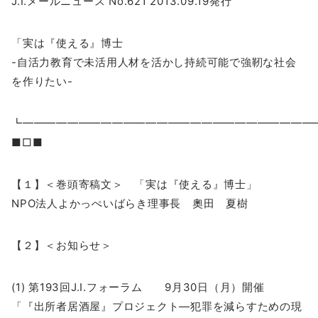
J.I.メールニュース No.621 2013.09.19発行
「実は『使える』博士
-自活力教育で未活用人材を活かし持続可能で強靭な社会
を作りたい-
┗━━━━━━━━━━━━━━━━━━━━━━━━━
■□■
【１】＜巻頭寄稿文＞ 「実は『使える』博士」
NPO法人よかっぺいばらき理事長 奧田 夏樹
【２】＜お知らせ＞
(1) 第193回J.I.フォーラム 9月30日（月）開催
「『出所者居酒屋』プロジェクト―犯罪を減らすための現