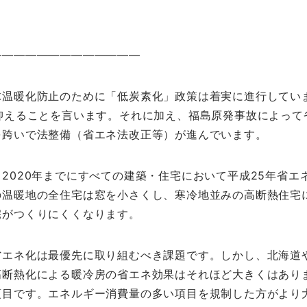
―――――――――――――
球温暖化防止のために「低炭素化」政策は着実に進行してい
抑えることを言います。それに加え、福島原発事故によって
を跨いで法整備（省エネ法改正等）が進んでいます。
2020年までにすべての建築・住宅において平成25年省エ
の温暖地の全住宅は窓を小さくし、寒冷地並みの高断熱住宅
宅がつくりにくくなります。
省エネ化は最優先に取り組むべき課題です。しかし、北海道
高断熱化による暖冷房の省エネ効果はそれほど大きくはあり
項目です。エネルギー消費量の多い項目を規制した方がより