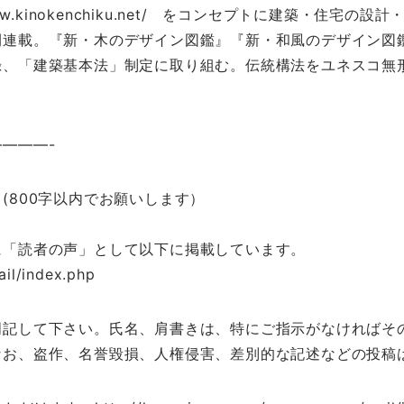
ww.kinokenchiku.net/ をコンセプトに建築・住宅
間連載。『新・木のデザイン図鑑』『新・和風のデザイン図
建築基本法」制定に取り組む。伝統構法をユネスコ無形文化遺産
———-
(800字以内でお願いします）
に「読者の声」として以下に掲載しています。
il/index.php
明記して下さい。氏名、肩書きは、特にご指示がなければそ
なお、盗作、名誉毀損、人権侵害、差別的な記述などの投稿