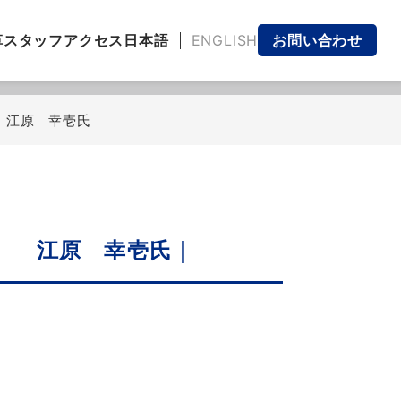
日本語
ENGLISH
革
スタッフ
アクセス
お問い合わせ
 江原 幸壱氏｜
表 江原 幸壱氏｜