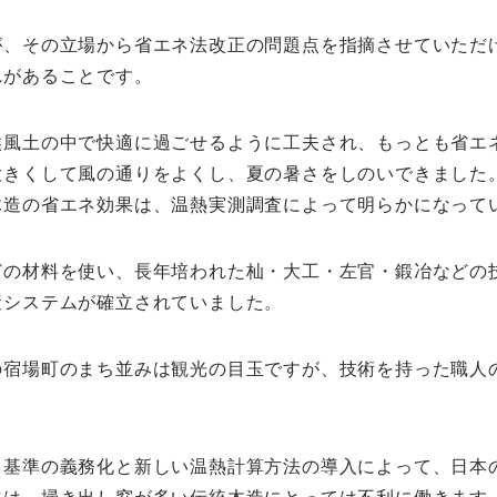
が、その立場から省エネ法改正の問題点を指摘させていただ
れがあることです。
候風土の中で快適に過ごせるように工夫され、もっとも省エ
大きくして風の通りをよくし、夏の暑さをしのいできました
木造の省エネ効果は、温熱実測調査によって明らかになって
どの材料を使い、長年培われた杣・大工・左官・鍛冶などの
産システムが確立されていました。
の宿場町のまち並みは観光の目玉ですが、技術を持った職人
ネ基準の義務化と新しい温熱計算方法の導入によって、日本