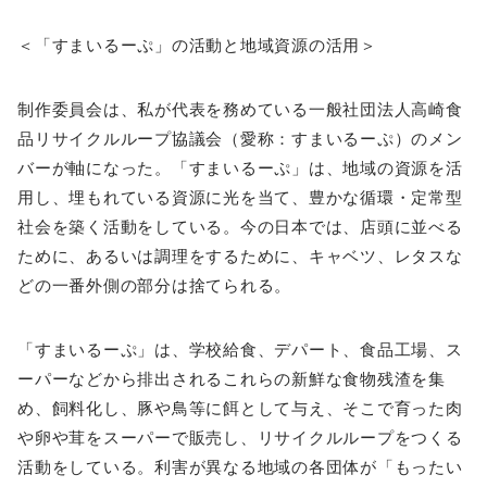
＜「すまいるーぷ」の活動と地域資源の活用＞
制作委員会は、私が代表を務めている一般社団法人高崎食
品リサイクルループ協議会（愛称：すまいるーぷ）のメン
バーが軸になった。「すまいるーぷ」は、地域の資源を活
用し、埋もれている資源に光を当て、豊かな循環・定常型
社会を築く活動をしている。今の日本では、店頭に並べる
ために、あるいは調理をするために、キャベツ、レタスな
どの一番外側の部分は捨てられる。
「すまいるーぷ」は、学校給食、デパート、食品工場、ス
ーパーなどから排出されるこれらの新鮮な食物残渣を集
め、飼料化し、豚や鳥等に餌として与え、そこで育った肉
や卵や茸をスーパーで販売し、リサイクルループをつくる
活動をしている。利害が異なる地域の各団体が「もったい