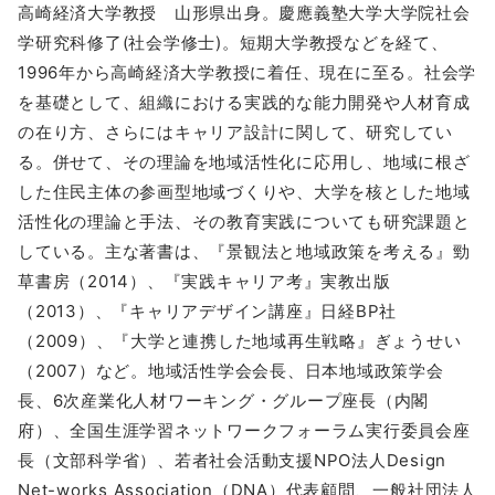
高崎経済大学教授 山形県出身。慶應義塾大学大学院社会
学研究科修了(社会学修士)。短期大学教授などを経て、
1996年から高崎経済大学教授に着任、現在に至る。社会学
を基礎として、組織における実践的な能力開発や人材育成
の在り方、さらにはキャリア設計に関して、研究してい
る。併せて、その理論を地域活性化に応用し、地域に根ざ
した住民主体の参画型地域づくりや、大学を核とした地域
活性化の理論と手法、その教育実践についても研究課題と
している。主な著書は、『景観法と地域政策を考える』勁
草書房（2014）、『実践キャリア考』実教出版
（2013）、『キャリアデザイン講座』日経BP社
（2009）、『大学と連携した地域再生戦略』ぎょうせい
（2007）など。地域活性学会会長、日本地域政策学会
長、6次産業化人材ワーキング・グループ座長（内閣
府）、全国生涯学習ネットワークフォーラム実行委員会座
長（文部科学省）、若者社会活動支援NPO法人Design
Net-works Association（DNA）代表顧問、一般社団法人