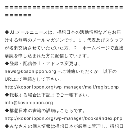
〓〓〓〓〓〓〓〓〓〓〓〓〓〓〓〓〓〓〓〓〓〓〓〓〓〓
〓〓〓〓〓〓
◆J.I.メールニュースは、構想日本の活動情報などをお届
けする無料のメールマガジンです。１．代表及びスタッフ
が名刺交換させていただいた方、２．ホームページで直接
購読を申し込まれた方に配信しています。
◆登録・配信停止・アドレス変更は、
news@kosonippon.org へご連絡いただくか 以下の
URLにて手続きして下さい。
http://kosonippon.org/wp-manager/mail/regist.php
◆転載する場合は下記までご一報下さい。
info@kosonippon.org
◆構想日本の書籍の詳細はこちらです。
http://kosonippon.org/wp-manager/books/index.php
◆みなさんの個人情報は構想日本が厳重に管理し、構想日