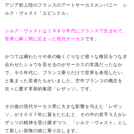
アジア初上陸のフランスのアートサーカスカンパニー シ
ルク・ヴォスト「エピシクル」
シルク・ヴォストは１９８０年代にフランスで生まれて、
世界に瞬く間に広まった現代サーカス
です。
かつては綱わたりや炎の輪くぐりなど様々な種目をつなぎ
合わせたショウを見せるのがサーカスの常識だったなか
で、９０年代に、ブランコ乗りだけで世界を表現したい、
と集まった若者たちがいました。空中ブランコの概念を
次々に覆す革新的集団「レザッソ」です。
その後の現代サーカス界に大きな影響を与えた「レザッ
ソ」が２００７年に翼をたたむと、その中の若手５人がレ
ザッソの精神を受け継ぎつつ、「シルク・ヴォスト」とし
て新しい冒険の旅に乗り出します。