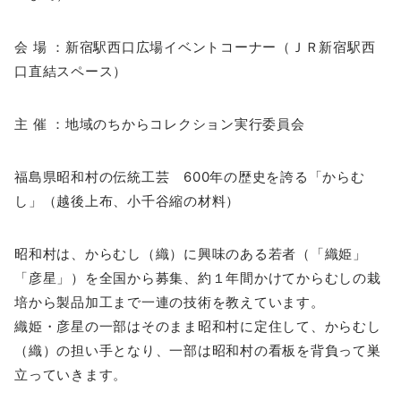
会 場 ：新宿駅西口広場イベントコーナー（ＪＲ新宿駅西
口直結スペース）
主 催 ：地域のちからコレクション実行委員会
福島県昭和村の伝統工芸 600年の歴史を誇る「からむ
し」（越後上布、小千谷縮の材料）
昭和村は、からむし（織）に興味のある若者（「織姫」
「彦星」）を全国から募集、約１年間かけてからむしの栽
培から製品加工まで一連の技術を教えています。
織姫・彦星の一部はそのまま昭和村に定住して、からむし
（織）の担い手となり、一部は昭和村の看板を背負って巣
立っていきます。