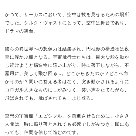
かつて、サーカスにおいて、空中は技を見せるための場所
でした。シルク・ヴォストにとって、空中は舞台であり、
ドラマの舞台。
彼らの異世界への想像力は結集され、円柱形の構造物は夜
空に浮かぶ船となる。宇宙飛行士たちは、巨大な船を動か
し続けようと構造物に這い上がり、時に落下しながら、不
器用に、美しく飛び回る…。どこからきたのか？どこへ向
かうのか？問いに答える者はなく、突き動かされるように
コロガル大きなものにしがみつく。笑い声をたてながら、
飛ばされても、飛ばされても、よじ登る。
空想の宇宙船「エピシクル」を前進させるために、小さき
人間は、時に振り落とされても必死でしがみつき、嵐にあ
っても、仲間を信じて進むのです。