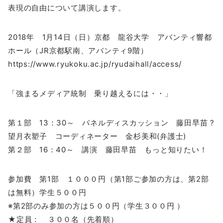
表現の自由について講演します。
2018年 1月14日（日）京都 龍谷大学 アバンティ響都
ホール（JR京都駅南、アバンティ9階）
https://www.ryukoku.ac.jp/ryudaihall/access/
「強まるメディア統制 乗り越えるには・・」
第１部 13：30～ パネルディスカッション 藤田早苗 ?
望月衣塑子 コーディネーター 金杉美和(弁護士)
第２部 16：40～ 講演 藤田早苗 もっと知りたい！
参加費 第1部 １０００円（第1部ご参加の方は、第2部
は無料）学生５００円
※第2部のみ参加の方は５００円（学生３００円 ）
★定員： ３００名（先着順）