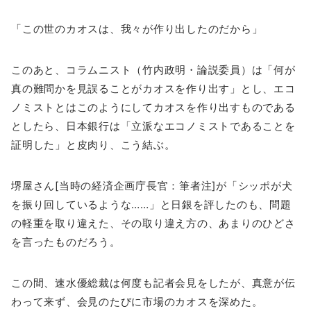
「この世のカオスは、我々が作り出したのだから」
このあと、コラムニスト（竹内政明・論説委員）は「何が
真の難問かを見誤ることがカオスを作り出す」とし、エコ
ノミストとはこのようにしてカオスを作り出すものである
としたら、日本銀行は「立派なエコノミストであることを
証明した」と皮肉り、こう結ぶ。
堺屋さん[当時の経済企画庁長官：筆者注]が「シッポが犬
を振り回しているような……」と日銀を評したのも、問題
の軽重を取り違えた、その取り違え方の、あまりのひどさ
を言ったものだろう。
この間、速水優総裁は何度も記者会見をしたが、真意が伝
わって来ず、会見のたびに市場のカオスを深めた。