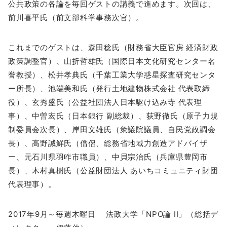
公共政策の各論を毎回ゲストの講義で進めます。次回は、
前川喜平氏（前文部科学事務次官）。
これまでのゲストは、森田稔氏（財務省大臣官房 経済財政
政策調整官）、山折哲雄氏（国際日本文化研究センター名
誉教授）、松井孝典氏（千葉工業大学惑星探査研究センタ
ー所長）、池端美和氏（発行土地建物株式会社 代表取締
役）、玄秀盛氏（公益社団法人日本駆け込み寺 代表理
事）、中曽宏氏（日本銀行 副総裁）、荻野徹氏（原子力規
制委員会次長）、岸田文雄氏（衆議院議員、自民党政調会
長）、高野誠鮮氏（僧侶、総務省地域力創造アドバイザ
ー、元石川県羽咋市職員）、中貝宗治氏（兵庫県豊岡市
長）、木村真樹氏（公益財団法人 あいちコミュニティ財団
代表理事）。
2017年9月～毎週木曜日 法政大学「NPO論 II」（総括デ