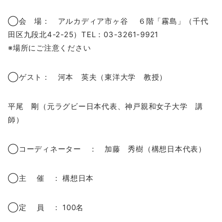
◯会 場： アルカディア市ヶ谷 ６階「霧島」（千代
田区九段北4-2-25）TEL：03-3261-9921
※場所にご注意ください
◯ゲスト： 河本 英夫（東洋大学 教授）
平尾 剛（元ラグビー日本代表、神戸親和女子大学 講
師）
◯コーディネーター ： 加藤 秀樹（構想日本代表）
◯主 催 ： 構想日本
◯定 員 ： 100名