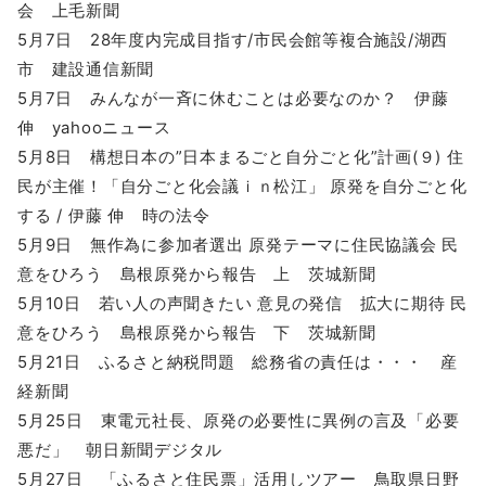
会 上毛新聞
5月7日 28年度内完成目指す/市民会館等複合施設/湖西
市 建設通信新聞
5月7日 みんなが一斉に休むことは必要なのか？ 伊藤
伸 yahooニュース
5月8日 構想日本の”日本まるごと自分ごと化”計画(９) 住
民が主催！「自分ごと化会議ｉｎ松江」 原発を自分ごと化
する / 伊藤 伸 時の法令
5月9日 無作為に参加者選出 原発テーマに住民協議会 民
意をひろう 島根原発から報告 上 茨城新聞
5月10日 若い人の声聞きたい 意見の発信 拡大に期待 民
意をひろう 島根原発から報告 下 茨城新聞
5月21日 ふるさと納税問題 総務省の責任は・・・ 産
経新聞
5月25日 東電元社長、原発の必要性に異例の言及「必要
悪だ」 朝日新聞デジタル
5月27日 「ふるさと住民票」活用しツアー 鳥取県日野