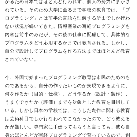
かるため日本ではほとんど行われず、個人の努力にまかさ
れている。そのため大学に至るまで学校の教育では、「プ
ログラミング」とは前半の言語を理解する所までしか行わ
ない状況が続いてきた。情報産業の写経プログラミングも
内容は前半のみだが、その後の仕事に配慮して、具体的な
プログラムをどう応用するかまでは教育される。しかし、
自分で設計してプログラムを作る方法まではほとんど教育
されていない。
今、外国で始まったプログラミング教育は市民のためのも
のであるから、自分の作りたいものが実現できるように、
何を作るか（目的・仕様）、どう作るか（設計・製作）、
うまくできたか（評価）までを対象とした教育を目指して
いる。しかし日本の学校では、こうした創作に関わる教育
は芸術科目でしか行なわれてこなかったので、どう教える
かが難しい。専門家に手伝ってもらうと言っても、彼ら自
身のほとんどが写経プログラミングで育っているので、創