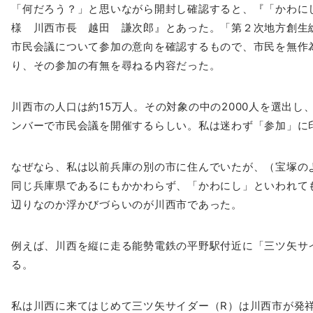
「何だろう？」と思いながら開封し確認すると、『「かわに
様 川西市長 越田 謙次郎』とあった。「第２次地方創生
市民会議について参加の意向を確認するもので、市民を無作
り、その参加の有無を尋ねる内容だった。
川西市の人口は約15万人。その対象の中の2000人を選出し
ンバーで市民会議を開催するらしい。
私は迷わず「参加」に
なぜなら、私は以前兵庫の別の市に住んでいたが、（宝塚の
同じ兵庫県であるにもかかわらず、「
かわにし」といわれて
辺りなのか浮か
びづらいのが川西市であった。
例えば、川西を縦に走る能勢電鉄の平野駅付近に「三ツ矢サ
る。
私は川西に来てはじめて三ツ矢サイダー（R）は川西市が発