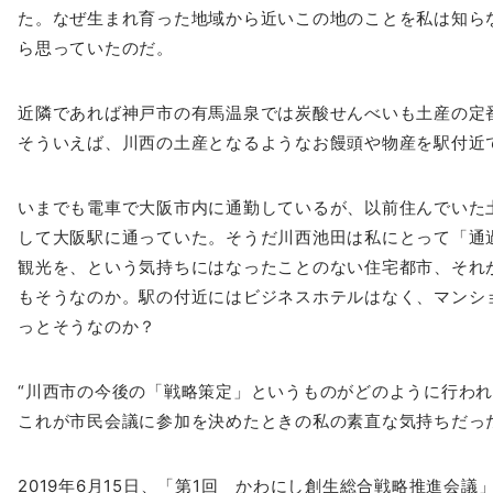
た。なぜ生まれ育った地域から近いこの地
のことを私は知ら
ら思っていたのだ。
近隣であれば神戸市の有馬温泉では炭酸せんべいも土産の定
そういえば、川西の土産となるようなお饅頭や物産を駅付近
いまでも電車で大阪市内に通勤しているが、以前住んでいた
して大阪駅に通っていた。
そうだ川西池田は私にとって「通
観光
を、という気持ちにはなったことのない住宅都市、
それ
もそうなのか。
駅の付近にはビジネスホテルはなく、マンシ
っとそうなのか？
“川西市の今後の「戦略策定」というものがどのように行わ
これが市民会議に参加を決めたときの私の素直な気持ちだっ
2019年6月15日、「第1回 かわにし創生総合戦略推進会