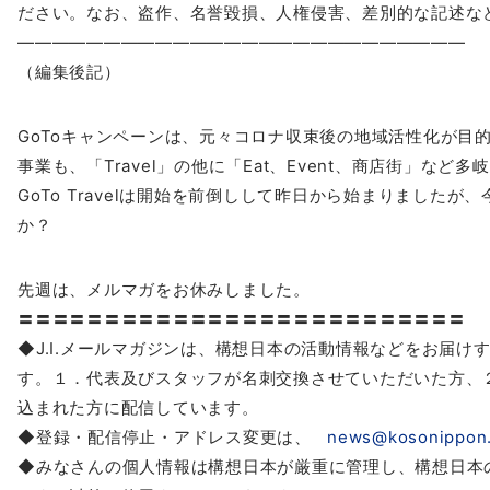
ださい。なお、盗作、
名誉毀損、人権侵害、差別的な記述な
――――――――――――――――――――――――――
（編集後記）
GoToキャンペーンは、元々コロナ収束後の地域活性化が目
事業も、「Travel」の他に「Eat、Event、商店街」
など多岐
GoTo Travelは開始を前倒しして昨日から始まりましたが、
か？
先週は、
メルマガ
をお休みしました。
〓〓〓〓〓〓〓〓〓〓〓〓〓〓〓〓〓〓〓〓〓〓〓〓〓〓
◆J.I.
メール
マガジン
は、
構想
日本
の活動情報などをお届け
す。１．
代表及びスタッフが名刺交換させていただいた方、
込まれた方に配信しています。
◆登録・配信停止・アドレス変更は、
news@kosonippon
◆みなさんの個人情報は
構想
日本
が厳重に管理し、
構想
日本