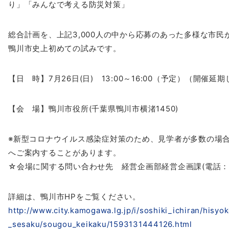
り」「みんなで考える防災対策」
総合計画を、上記3,000人の中から応募のあった多様な市民
鴨川市史上初めての試みです。
【日 時】7月26日(日) 13:00～16:00（予定）（開催延
【会 場】鴨川市役所(千葉県鴨川市横渚1450)
※新型コロナウイルス感染症対策のため、見学者が多数の場
へご案内することがあります。
☆会場に関する問い合わせ先 経営企画部経営企画課(電話：04-7
詳細は、鴨川市HPをご覧ください。
http://www.city.kamogawa.lg.jp
/i/soshiki_ichiran/hisy
_sesaku/
sougou_keikaku/1593131444126.
html