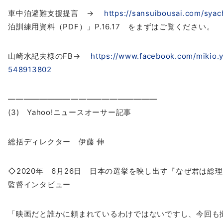
車中泊避難支援提言 →
https://sansuibousai.com/syac
泊訓練用資料（PDF）」P.16.17 をまずはご覧ください。
山崎水紀夫様のFB→
https://www.facebook.com/mikio
.
5489
13802
——————————
—————————
(3) Yahoo!ニュースオーサー記事
総括ディレクター 伊藤 伸
◇2020年 6月26日
日本
の選挙を映し出す『なぜ君は総理
監督インタビュー
「映画だと誰かに頼まれているわけではないですし、今回も