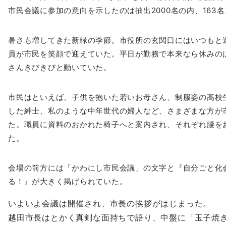
市民会議に参加の意向を示したのは抽出2000名の内、163名
暑さも増してきた新緑の季節。市役所の玄関口にはいつもと
員が市民を笑顔で迎えていた。
平日が勤務で本来なら休みの
さんきび
きびと動いていた。
市民はといえば、子供を抱いた若いお母さん、制服姿の高校
した紳士、私のような中年世代の婦人など、
さまざまな方が
た。職員に資料のおかれ
た椅子へと案内され、それぞれ腰を
た。
会場の前方には「かわにし市民会議」の文字と『自分ごと化
る！』が大きく掲げられていた。
いよいよ会議は開催され、市長の挨拶がはじまった。
越田市長はとかく真剣な面持ちで語り、中盤に「玉子焼