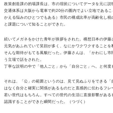
政策創造課の的場課長は、市の現状についてデータを元に説
交通体系は大阪から電車で約20分の圏内でよい立地であるこ
かえる悩みのひとつでもある）市民の構成
比率が高齢化し税
と課題について知る
ことができた。
続いてメガネをかけた青年が挨拶をされた。
構想
日本
の伊藤
元気があふれていて笑顔が多く、なにかワクワクすることを
そんな期待がもてる風貌だった。
伊藤さんは、「かわにし市
う立場で話をされた。
丁寧な説明の中で「他人ごと」から「自分ごと」へ、と何度
それは、「公」の範囲というのは、見て見ぬふりをできる「
はなく自分と確実に関係があるものだと直感
的に伝わるフレ
若い世代はもちろん、すべての世代の生活に直接影響がある
認識することができた瞬間だった。（つづく
）