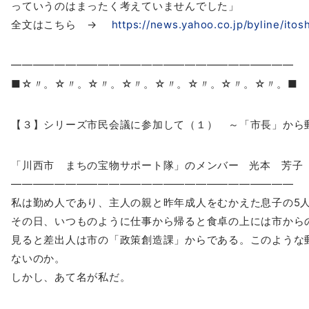
っていうのはまったく考えていませんでした
」
全文はこちら →
https://news.yahoo.co.jp/bylin
e/itos
━━━━━━━━━━━━━━━━━━━━━━━━━━
■☆〃。☆〃。☆〃。☆〃。☆〃。☆〃。☆〃。☆〃。■
【３】シリーズ市民会議に参加して（１） ～「市長」から
「川西市 まちの宝物サポート隊」のメンバー 光本 芳子
――――――――――――――――――――――――――
私は勤め人であり、主人の親と昨年成人をむかえた息子の5
その日、いつものように仕事から帰ると食卓の上には市から
見ると差出人は市の「政策創造課」からである。このような
ないのか。
しかし、あて名が私だ。