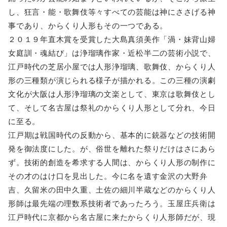
し、狂言・能・歌舞伎等々すべての芸能は神にささげる神
事であり、からくり人形もその一つである。
２０１９年直木賞を受賞した大島真須美作「渦・妹背山婦
女庭訓・魂結び」は浄瑠璃作家・近松半二の芸術小説で、
江戸時代の芝居小屋では人形浄瑠璃、歌舞伎、からくり人
形の三種類が演じられる様子が描かれる。この三種の演劇
文化が大阪は人形浄瑠璃の文楽として、東京は歌舞伎とし
て、そして名古屋は祭礼のからくり人形として分れ、今日
に至る。
江戸期は戦国時代の反動から、基本的に銃器などの技術開
発を御法度にした。が、俗世を離れた祭りだけはさにあら
ず。技術的創造を希求する人間は、からくり人形の制作に
その才のはけ口を見出した。今に名を遺す金沢の大野弁
吉、久留米の田中久重、土佐の細川半蔵などのからくり人
形師は最先端の理数系技術者であったろう。玉屋庄兵衛は
江戸時代に京都から名古屋に来たからくり人形師だが、現