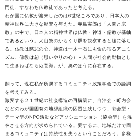
門徒、すなわち仏教徒であったと考える。
わが国に仏教が渡来したのは6世紀ごろであり、日本人の
精神世界に大きな影響を与えた。寺島実郎は「人間と宗
教」の中で、日本人の精神世界は仏教・神道・儒教が基軸
であるという。犬山祭のからくり群を観察すると腑に落ち
る。仏教は慈悲の心、神道は一木一石にも命の宿るアニミ
ズム、儒教は恕（思いやりの心）－人間が社会的動物とし
て生きねばならぬ意識。が、奥のほうに存在する。
翻って、現在私が所属するコミュニティ政策学会での論調
を考えてみる。
激変する２１世紀の社会構造の再構築に、自治会・町内会
などのわが国固有の地縁組織の因習は残しつつ、都会型・
テーマ型のNPO活動などアソシエーション（協会型）を混
在させる方向が求められている。要するに、地域だけで固
まるコミュニティは持続性を失うということだろう。多様