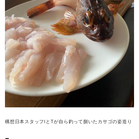
構想日本スタッフIとTが自ら釣って捌いたカサゴの姿造り