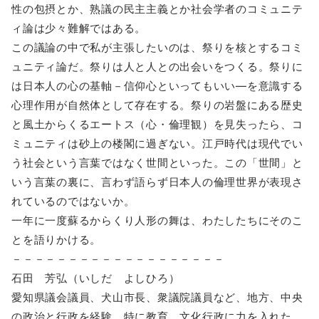
性の包摂とか、熟議の民主主義とか社会学者のコミュニテ
ィ論は少々難解ではある。
この議論の中で私が主張したいのは、祭りを核とするコミ
ュニティ論だ。祭りは人と人との出会いをつくる。祭りに
は日本人の心の基軸－信仰心といってもいい―を意識する
心理作用が自然体として存在する。祭りの岩盤にある歴史
と風土からくるエートス（心・倫理観）を見失ったら、コ
ミュニティは砂上の楼閣に過ぎない。江戸時代は現代でい
う社会という言葉ではなく世間といった。この「世間」と
いう言葉の裏に、言わず語らず日本人の倫理世界が表現さ
れているのではないか。
一年に一度蘇るからくり人形の舞は、わたしたちにそのこ
とを語りかける。
－－－－－－－－－－－－－－－－－－－
石田 芳弘（いしだ よしひろ）
愛知県議会議員、犬山市長、衆議院議員など、地方、中央
の政治と行政を経験。特に教育、文化行政に力を入れた。