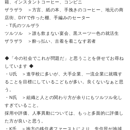
籍、インスタントコーヒー、コンビニ
ザラザラ ＞方言、紙の本、手挽きのコーヒー、地元の商
店街、DIYで作った棚、手編みのセーター
・T氏のツルザラ
ツルツル ＞誰も飲まない宴会、黒スーツ一色の就活生
ザラザラ ＞酔っ払い、古着を着こなす若者
◆「今の社会でこれが問題だ」と思うことを併せてお尋ね
しています ◆
・U氏 ＞進学校に多いが、大手企業、一流企業に就職す
ることを目標にしているこどもが多い。良くないなぁと思
う。
・N氏 ＞組織と人との関わり方が余りにもツルツル化し
すぎていること。
採用や評価、人事異動については、もっと多面的に評価し
た方が良いと思う。
・K氏 ＞地方の移住者ファーストにより、先住民が地域