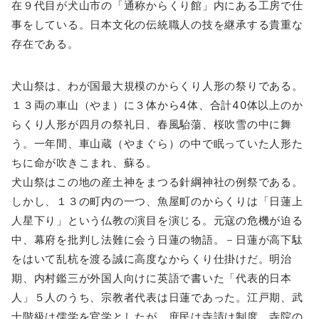
在９代目が犬山市の「通称からくり館」内にある工房で仕
事をしている。日本文化の伝統職人の技を継承する貴重な
存在である。
犬山祭は、わが国最大規模のからくり人形の祭りである。
１３両の車山（やま）に３体から4体、合計40体以上のか
らくり人形が四月の祭礼日、春風駘蕩、桜吹雪の中に舞
う。一年間、車山蔵（やまぐら）の中で眠っていた人形た
ちに命が吹きこまれ、蘇る。
犬山祭はこの地の産土神をまつる針綱神社の例祭である。
しかし、１３の町内の一つ、魚屋町のからくりは「日蓮上
人星下り」という仏教の演目を演じる。元寇の危機が迫る
中、幕府を批判し法難に会う日蓮の物語。－日蓮が高下駄
をはいて乱杭を渡る誠に高度なからくり仕掛けだ。明治
期、内村鑑三が外国人向けに英語で書いた「代表的日本
人」５人のうち、宗教者代表は日蓮であった。江戸期、武
士階級は儒学を官学としたが、庶民は寺請け制度。寺院の