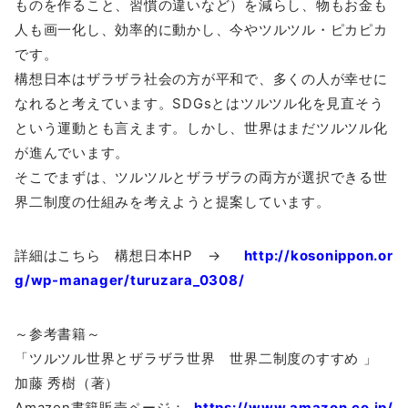
ものを作ること、習慣の違いなど）を減らし、物もお金も
人も画一化し、効率的に動かし、今やツルツル・ピカピカ
です。
構想日本はザラザラ社会の方が平和で、多くの人が幸せに
なれると考えています。SDGsとはツルツル化を見直そう
という運動とも言えます。しかし、世界はまだツルツル化
が進んでいます。
そこでまずは、ツルツルとザラザラの両方が選択できる世
界二制度の仕組みを考えようと提案しています。
詳細はこちら 構想日本HP →
http://kosonippon.or
g/wp-manager/turuzara_0308/
～参考書籍～
「ツルツル世界とザラザラ世界 世界二制度のすすめ 」
加藤 秀樹（著）
Amazon書籍販売ページ：
https://www.amazon.co.jp/