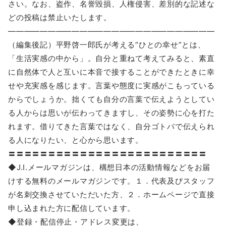
さい。なお、盗作、名誉毀損、人権侵害、差別的な記述な
どの投稿は禁止いたします。
――――――――――――――――――――――――――
（編集後記）平野啓一郎氏が考える“ひとの幸せ”とは、
「生活実感の中から」。自分と重ねて考えてみると、素直
に自然体で人と互いに本音で接することができたときに幸
せや充実感を感じます。言葉や態度に実感がこもっている
からでしょうか。拙くても自分の言葉で伝えようとしてい
る人からは思いが伝わってきますし、その姿勢に心を打た
れます。借りてきた言葉ではなく、自分ゴトバで伝えられ
る人になりたい、と心から思います。
〓〓〓〓〓〓〓〓〓〓〓〓〓〓〓〓〓〓〓〓〓〓〓〓〓
◆J.I.メールマガジンは、構想日本の活動情報などをお届
けする無料のメールマガジンです。１．代表及びスタッフ
が名刺交換させていただいた方、２．ホームページで直接
申し込まれた方に配信しています。
◆登録・配信停止・アドレス変更は、