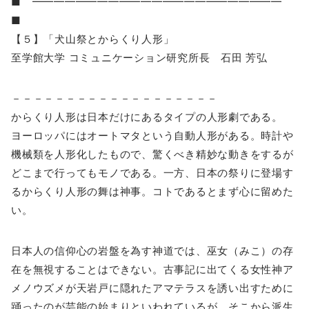
■ ━━━━━━━━━━━━━━━━━━━━━━━
■
【５】「犬山祭とからくり人形」
至学館大学 コミュニケーション研究所長 石田 芳弘
－－－－－－－－－－－－－－－－－－－
からくり人形は日本だけにあるタイプの人形劇である。
ヨーロッパにはオートマタという自動人形がある。時計や
機械類を人形化したもので、驚くべき精妙な動きをするが
どこまで行ってもモノである。一方、日本の祭りに登場す
るからくり人形の舞は神事。コトであるとまず心に留めた
い。
日本人の信仰心の岩盤を為す神道では、巫女（みこ）の存
在を無視することはできない。古事記に出てくる女性神ア
メノウズメが天岩戸に隠れたアマテラスを誘い出すために
踊ったのが芸能の始まりといわれているが、そこから派生