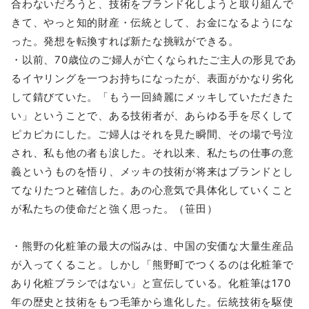
合わないだろうと、技術をブランド化しようと取り組んで
きて、やっと知的財産・伝統として、お金になるようにな
った。発想を転換すれば新たな挑戦ができる。
・以前、70歳位のご婦人が亡くなられたご主人の形見であ
るイヤリングを一つお持ちになったが、表面がかなり劣化
して錆びていた。「もう一回綺麗にメッキしていただきた
い」ということで、ある技術者が、あらゆる手を尽くして
ピカピカにした。ご婦人はそれを見た瞬間、その場で号泣
され、私も他の者も涙した。それ以来、私たちの仕事の意
義というものを悟り、メッキの技術が将来はブランドとし
てなりたつと確信した。あの心意気で具体化していくこと
が私たちの使命だと強く思った。（笹田）
・熊野の化粧筆の最大の悩みは、中国の安価な大量生産品
が入ってくること。しかし「熊野町でつくるのは化粧筆で
あり化粧ブラシではない」と宣伝している。化粧筆は170
年の歴史と技術をもつ毛筆から進化した。伝統技術を駆使