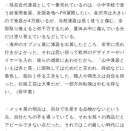
・現在近代漆器として一番売れているのは、小中学校で使
う給食用食器。全国各地へPR展開したい。金沢市は大きい
ので食器が4万個いるが、当然漆器は長く使うと傷む。全
部取り換えると何千万するため、夏休み中に傷んでいる分
だけ塗り替えているなどしている。
・海外のオブジェ展に漆器を出展したところ、非常に売れ
行きがよかった。それは思い切って欧州のデザイナーやバ
イヤーを入れ、彼らの感覚にあわせたから。「山中漆器と
いえば赤と黒」に固執してはだめだと言われ、蒔絵などに
着色し、面白く作る工夫をした。職人や商売人は自信を持
った。伝統工芸は大事だが、一部方向転換はやむを得な
い。（田中實）
・メッキ屋の弱点は、自分で生産する品物がないという
点。自分たちの手を通っていても、それを我々の商品だと
アピールできない点だった。それではこの厳しい時代には