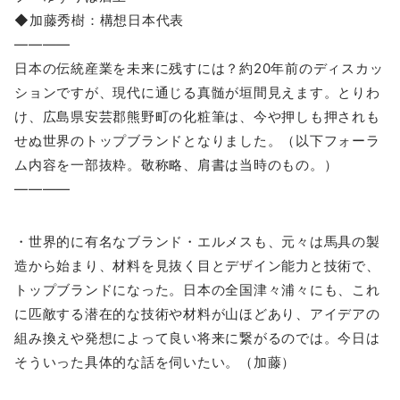
◆加藤秀樹：構想日本代表
————
日本の伝統産業を未来に残すには？約20年前のディスカッ
ションですが、現代に通じる真髄が垣間見えます。とりわ
け、広島県安芸郡熊野町の化粧筆は、今や押しも押されも
せぬ世界のトップブランドとなりました。（以下フォーラ
ム内容を一部抜粋。敬称略、肩書は当時のもの。）
————
・世界的に有名なブランド・エルメスも、元々は馬具の製
造から始まり、材料を見抜く目とデザイン能力と技術で、
トップブランドになった。日本の全国津々浦々にも、これ
に匹敵する潜在的な技術や材料が山ほどあり、アイデアの
組み換えや発想によって良い将来に繋がるのでは。今日は
そういった具体的な話を伺いたい。（加藤）