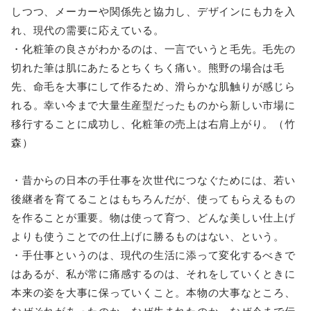
しつつ、メーカーや関係先と協力し、デザインにも力を入
れ、現代の需要に応えている。
・化粧筆の良さがわかるのは、一言でいうと毛先。毛先の
切れた筆は肌にあたるとちくちく痛い。熊野の場合は毛
先、命毛を大事にして作るため、滑らかな肌触りが感じら
れる。幸い今まで大量生産型だったものから新しい市場に
移行することに成功し、化粧筆の売上は右肩上がり。（竹
森）
・昔からの日本の手仕事を次世代につなぐためには、若い
後継者を育てることはもちろんだが、使ってもらえるもの
を作ることが重要。物は使って育つ、どんな美しい仕上げ
よりも使うことでの仕上げに勝るものはない、という。
・手仕事というのは、現代の生活に添って変化するべきで
はあるが、私が常に痛感するのは、それをしていくときに
本来の姿を大事に保っていくこと。本物の大事なところ、