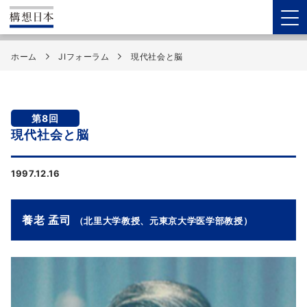
ホーム
JIフォーラム
現代社会と脳
第8回
現代社会と脳
1997.12.16
養老 孟司
（北里大学教授、元東京大学医学部教授）