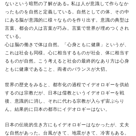
ないという暗黙の了解がある｡ 私は人が意識して作らなか
ったものを自然と定義している。自然としての体、その中
にある脳が意識的に様々なものを作り出す。意識の典型は
言葉、都会の人は言葉が巧み。言葉で世界が埋めつくされ
ている。
心は脳の働きで体は自然。「心身ともに健康」というが、
これは社会も同様。心に相当するものが社会、体に相当す
るものが自然。こう考えると社会の最終的なあり方は心身
ともに健康であること、両者のバランスが大切。
世界の歴史をみると、都市化の過程でイデオロギーを供給
するのは宗教だが、日本は儒教というイデオロギーを戦
後、意識的に消し、それに代わる宗教が入らず宙ぶらり
ん。結果的に日本の都市にイデオロギーはない。
日本の伝統的生き方にもイデオロギーはなかったが、丈夫
な自然があった。台風がきて、地震がきて、冷害もある。