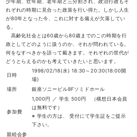
少年期、壮年期、老年期と三分割され、政治行政もそ
れぞれの時期に見合った政策を行い得た。しかし人生
が80年となった今、これに対する備えが欠落してい
る。
高齢化社会とは60歳から80歳までのこの時期を行
政としてどのように扱うのか、それが問われている。
何をなすべきかを語って戴きます。それぞれの世代が
どうとらえるのかも考えていきたいと思います。
1998/02/18(水) 18:30～20:30(18:00開
日時
場)
場所
銀座ソニービル8Fソミドホール
1,000円 ／ 学生 500円
（構想日本会員
は無料です）
参加費
※ 学生の方は、 受付にて学生証をご提示
下さい。
親睦会参