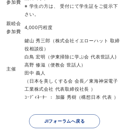
参加費
※ 学生の方は、 受付にて学生証をご提示下
さい。
親睦会
4,000円程度
参加費
鍵山 秀三郎（株式会社イエローハット 取締
役相談役）
白鳥 宏明（伊東掃除に学ぶ会 代表世話人)
高野 修滋（便教会 世話人）
主催
田中 義人
（日本を美しくする会 会長／東海神栄電子
工業株式会社 代表取締役社長 ）
ｺｰﾃﾞｨﾈｰﾀｰ ： 加藤 秀樹（構想日本 代表 ）
JIフォーラムへ戻る