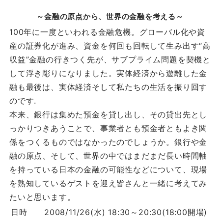
～金融の原点から、世界の金融を考える～
100年に一度といわれる金融危機。グローバル化や資
産の証券化が進み、資金を何回も回転して生み出す“高
収益”金融の行きつく先が、サブプライム問題を契機と
して浮き彫りになりました。実体経済から遊離した金
融も最後は、実体経済そして私たちの生活を振り回す
のです.
本来、銀行は集めた預金を貸し出し、その貸出先とし
っかりつきあうことで、事業者とも預金者ともよき関
係をつくるものではなかったのでしょうか。銀行や金
融の原点、そして、世界の中ではまだまだ長い時間軸
を持っている日本の金融の可能性などについて、現場
を熟知しているゲストを迎え皆さんと一緒に考えてみ
たいと思います。
日時
2008/11/26(水) 18:30～20:30(18:00開場)