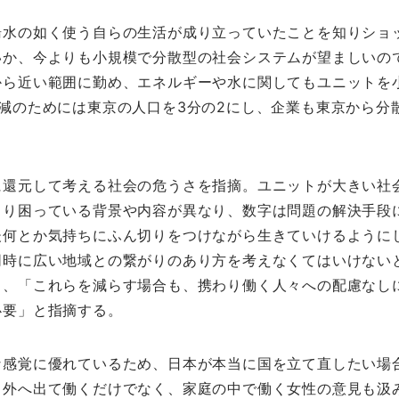
湯水の如く使う自らの生活が成り立っていたことを知りショ
いか、今よりも小規模で分散型の社会システムが望ましいの
から近い範囲に勤め、エネルギーや水に関してもユニットを
減のためには東京の人口を3分の2にし、企業も東京から分
に還元して考える社会の危うさを指摘。ユニットが大きい社
とり困っている背景や内容が異なり、数字は問題の解決手段
後何とか気持ちにふん切りをつけながら生きていけるように
同時に広い地域との繋がりのあり方を考えなくてはいけない
も、「これらを減らす場合も、携わり働く人々への配慮なし
必要」と指摘する。
な感覚に優れているため、日本が本当に国を立て直したい場
も外へ出て働くだけでなく、家庭の中で働く女性の意見も汲