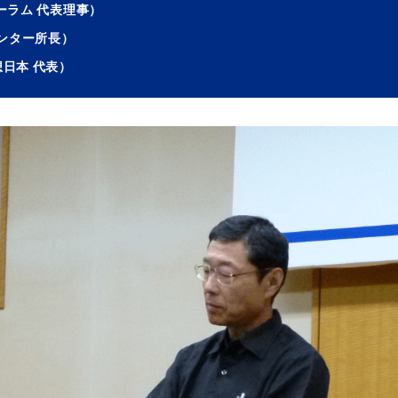
ーラム 代表理事）
ンター所長）
日本 代表）