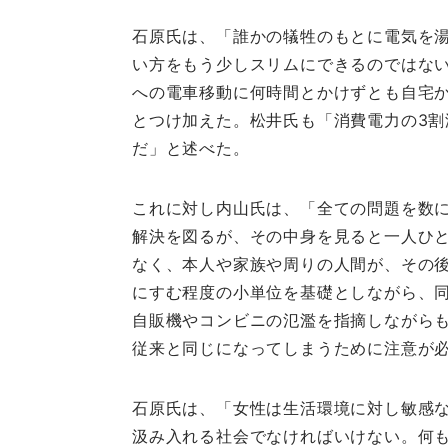
石原氏は、「誰かの犠牲のもとに電気を
い方をもう少しスリムにできるのではな
への電車移動に何時間とかけずとも自宅
とつけ加えた。松井氏も「消費電力の3割
だ」と述べた。
これに対し内山氏は、「全ての問題を数
解決を図るが、その中身を見ると一人ひ
なく、本人や家族や周りの人間が、その
にすむ程度の小単位を基礎としながら、
自販機やコンビニの氾濫を指摘しながら
従来と同じになってしまうために注意が
石原氏は、「女性は生活環境に対し敏感
汲み入れる社会でなければいけない。何