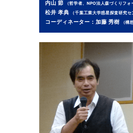
内山 節
（哲学者、NPO法人森づくりフォ
松井 孝典
（千葉工業大学惑星探査研究セ
コーディネーター：加藤 秀樹
（構想