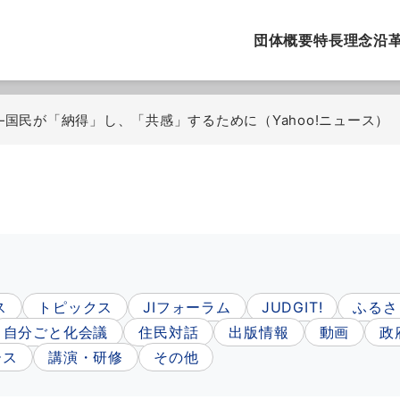
団体概要
特長
理念
沿
国民が「納得」し、「共感」するために（Yahoo!ニュース）
ス
トピックス
JIフォーラム
JUDGIT!
ふるさ
自分ごと化会議
住民対話
出版情報
動画
政
ース
講演・研修
その他