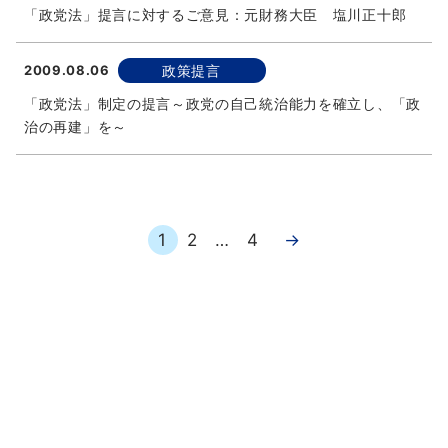
「政党法」提言に対するご意見：元財務大臣 塩川正十郎
2009.08.06
政策提言
「政党法」制定の提言～政党の自己統治能力を確立し、「政
治の再建」を～
1
2
…
4
→