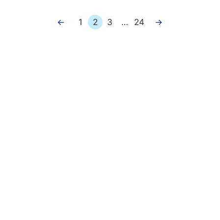
←
1
2
3
…
24
→