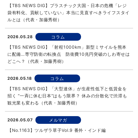
【TBS NEWS DIG】プラスチック大国・日本の危機「レジ
袋有料化、貢献していない」本当に見直すべきライフスタイ
ルとは（代表・加藤秀樹）
2026.05.28
コラム
【TBS NEWS DIG】「射程1000km」新型ミサイルを熊本
に配備…専守防衛の転換点 防衛費10兆円突破のしわ寄せは
どこへ？（代表・加藤秀樹）
2026.05.18
コラム
【TBS NEWS DIG】「大型連休」が生産性低下と低賃金を
招く “一斉に休む日本”はもう限界？ 休みの分散化で渋滞も
観光業も変わる（代表・加藤秀樹）
2026.05.07
メルマガ
【No.1163】ツルザラ草子Vol.9 番外・インド編